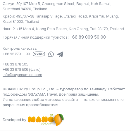
Самуи: 80/107 Moo 5, Choengmon Street, Bophut, Koh Samui,
Suratthani 84320, Thailand
Краби: 495/37–38 Tanasap Village, Utarakij Road, Krabi Yai, Muang,
Krabi 81000, Thailand
Чанг: 21/15 Moo 4, Klong Prao Beach, Koh Chang, Trat 23170, Thailand
+66 89 009 50 00
Горячая линия поддержки туристов:
Контроль качества
+66 92 279 11 99
+66 33 678 505
+66 33 678 506 (факс)
info@sayamamice.com
© SIAM Luxury Group Co., Ltd.
– туроператор по Таиланду. Работает
под брендом ©SAYAMA Travel. Все права защищены.
Использование любых материалов сайта — только с письменного
разрешения правообладателя.
Developed by