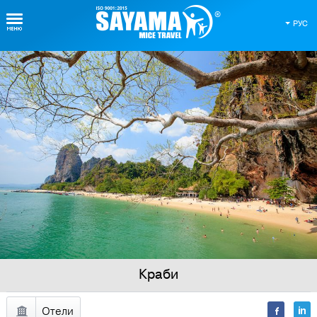
РУС
Виртуальная карта Таиланда
Регионы
Отели
Экскурсии
Краби
Авторские
программы
Отели