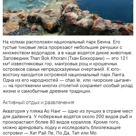
На холмах расположен национальный парк Бенча. Его
густые тиковые леса прорезают небольшие речушки с
множеством водопадов, а в чаще водятся дикие животные.
Заповедник Than Bok Khorani (Тхан Бокхорани) — это 121
км² известняковых гор, мангровых рощ и крошечных
островков самых непредсказуемых очертаний. К юго-
востоку находится островной национальный парк Ланта.
Одна из его народностей — сhao le, или «морские цыгане»
— на протяжении многих столетий сохраняет особый уклад
жизни и самобытные древние традиции.
Активный отдых и развлечения
Акватория у пляжа Ао Нанг — одно из лучших в стране мест
для дайвинга. У побережья водятся около 200 видов рыб и
произрастают более 80 видов кораллов. Кроме того,
можно арендовать лодку и исследовать близлежащие
островки — Хат Рай Ле, По Да, Тап или Мо.