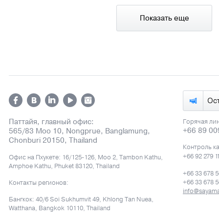
Показать еще
Ос
Паттайя, главный офис:
Горячая ли
+66 89 00
565/83 Moo 10, Nongprue, Banglamung,
Chonburi 20150, Thailand
Контроль к
+66 92 279 1
Офис на Пхукете: 16/125-126, Moo 2, Tambon Kathu,
Amphoe Kathu, Phuket 83120, Thailand
+66 33 678 
+66 33 678 
Контакты регионов:
info@sayam
Бангкок: 40/6 Soi Sukhumvit 49, Khlong Tan Nuea,
Watthana, Bangkok 10110, Thailand