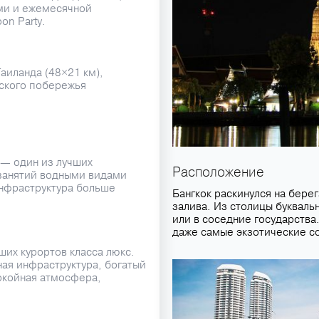
ми и ежемесячной
on Party.
аиланда (48×21 км),
ского побережья
 — один из лучших
Расположение
 занятий водными видами
инфраструктура больше
Бангкок раскинулся на бере
залива. Из столицы букваль
или в соседние государства
даже самые экзотические с
ших курортов класса люкс.
ная инфраструктура, богатый
окойная атмосфера,