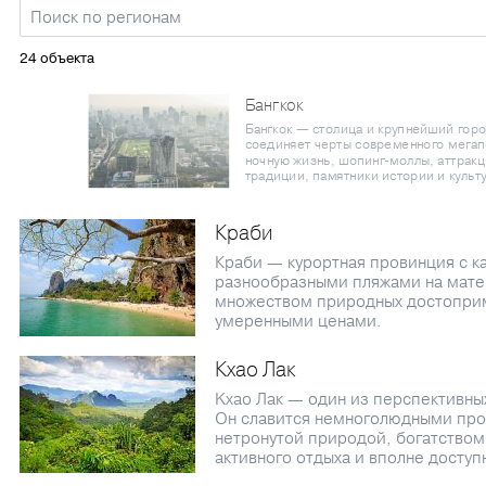
24 объекта
Бангкок
Бангкок — столица и крупнейший горо
соединяет черты современного мега
ночную жизнь, шопинг-моллы, аттрак
традиции, памятники истории и культ
Краби
Краби — курортная провинция с к
разнообразными пляжами на матер
множеством природных достоприм
умеренными ценами.
Кхао Лак
Kхао Лак — один из перспективны
Он славится немноголюдными пр
нетронутой природой, богатством
активного отдыха и вполне досту