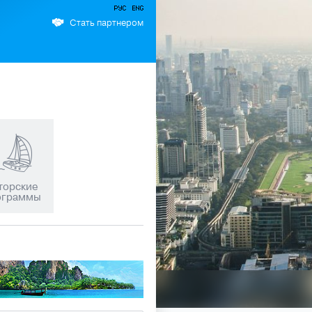
Стать партнером
+66 89 009 50 00 —
торские
ограммы