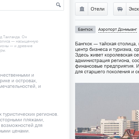
Отели
Экс
Бангкок
Аэропорт Донмыанг
д Таиланда. Он
полиса — насыщенную
Бангкок — тайская столица, 
ционы — и древние
центр бизнеса и туризма, с
уры.
Здесь живет королевская се
администрация региона, со
финансовые предприятия. Ин
для старшего поколения и с
ачественными и
ике и островах,
ечательностей, и
х туристических регионов.
осторными пляжами,
 возможностей для
пными ценами.