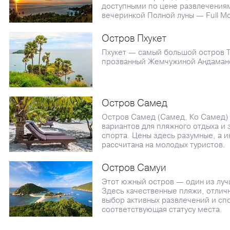
доступными по цене развлечения
вечеринкой Полной луны — Full Mo
Остров Пхукет
Пхукет — самый большой остров Т
прозванный Жемчужиной Андаман
Остров Самед
Остров Самед (Самед, Ко Самед)
вариантов для пляжного отдыха и
спорта. Цены здесь разумные, а 
рассчитана на молодых туристов.
Остров Самуи
Этот южный остров — один из луч
Здесь качественные пляжи, отлич
выбор активных развлечений и сп
соответствующая статусу места.