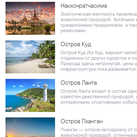
Накхонратчасима
Экзотическая местность привлека
живописной природой, богатыми 
грандиозными праздниками, а та
ремеслами.
Остров Куд
Остров Куд (Ко Куд, вариант напис
отдалении от других курортов и п
Природа здесь нетронутая, цены 
инфраструктура пока развивается
Остров Ланта
Остров Ланта входит в состав одн
известен девственной природой, 
интересными спортивными событ
Остров Пханган
Пханган — остров неподалеку от 
живописной природой, отличными