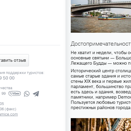
Достопримечательност
Не хватит и недели, чтобы 
основные святыни — Большо
тавить отзыв
Лежащего Будды — можно по
Исторический центр столиц
ния поддержки туристов:
самые старые здания и исто
9 50 00
стены XIX века и первые жи
парламент, большинство пр
ачества
есть здесь и здания, возве
1 99
памятники, например Democr
Пользуется любовью туристо
505
престижных районов города
506 (факс)
amice.com