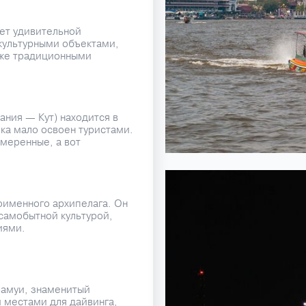
ет удивительной
культурными объектами,
кже традиционными
ания — Кут) находится в
ока мало освоен туристами.
умеренные, а вот
.
оименного архипелага. Он
самобытной культурой,
иями.
Самуи, знаменитый
 местами для дайвинга,