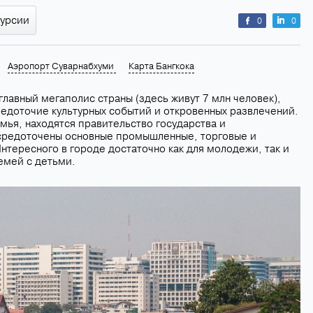
курсии
0
0
Аэропорт Суварнабхуми
Карта Бангкока
главный мегаполис страны (здесь живут 7 млн человек),
редоточие культурных событий и откровенных развлечений.
мья, находятся правительство государства и
средоточены основные промышленные, торговые и
тересного в городе достаточно как для молодежи, так и
емей с детьми.