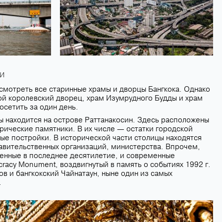
и
осмотреть все старинные храмы и дворцы Бангкока. Однако
й королевский дворец, храм Изумрудного Будды и храм
сетить за один день.
ы находится на острове Раттанакосин. Здесь расположены
рические памятники. В их числе — остатки городской
лые постройки. В исторической части столицы находятся
авительственных организаций, министерства. Впрочем,
денные в последнее десятилетие, и современные
acy Monument, воздвигнутый в память о событиях 1992 г.
в и бангкокский Чайнатаун, ныне один из самых
.