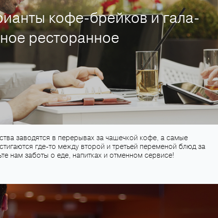
ианты кофе-брейков и гала-
дное ресторанное
ства заводятся в перерывах за чашечкой кофе, а самые
тигаются где-то между второй и третьей переменой блюд за
те нам заботы о еде, напитках и отменном сервисе!