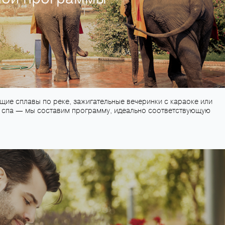
ие сплавы по реке, зажигательные вечеринки с караоке или
спа ― мы составим программу, идеально соответствующую