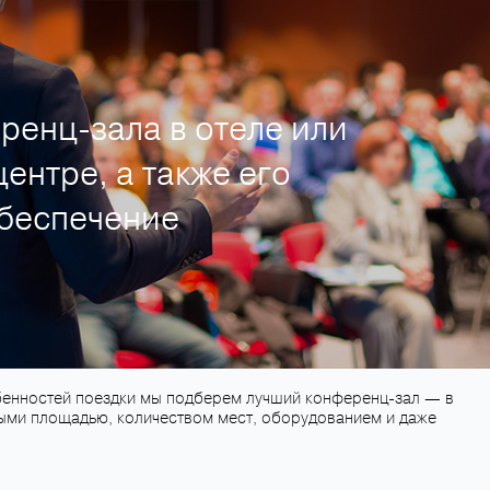
ренц-зала в отеле или
ентре, а также его
обеспечение
обенностей поездки мы подберем лучший конференц-зал — в
ыми площадью, количеством мест, оборудованием и даже