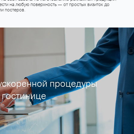
сти на любую поверхность ― от простых визиток до
ли постеров.
ускоренной процедуры
 гостинице