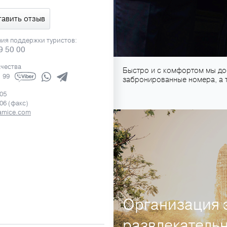
тавить отзыв
ния поддержки туристов:
9 50 00
ачества
Быстро и с комфортом мы дос
1 99
забронированные номера, а 
505
506 (факс)
amice.com
Организация 
развлекатель