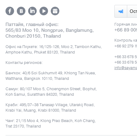
Ос
Паттайя, главный офис:
Горячая ли
+66 89 00
565/83 Moo 10, Nongprue, Banglamung,
Chonburi 20150, Thailand
Контроль к
+66 92 279 1
Офис на Пхукете: 16/125-126, Moo 2, Tambon Kathu,
Amphoe Kathu, Phuket 83120, Thailand
+66 33 678 
+66 33 678 
Контакты регионов:
info@sayam
Бангкок: 40/6 Soi Sukhumvit 49, Khlong Tan Nuea,
Watthana, Bangkok 10110, Thailand
Самуи: 80/107 Moo 5, Choengmon Street, Bophut,
Koh Samui, Suratthani 84320, Thailand
Краби: 495/37–38 Tanasap Village, Utarakij Road,
Krabi Yai, Muang, Krabi 81000, Thailand
Чанг: 21/15 Moo 4, Klong Prao Beach, Koh Chang,
Trat 23170, Thailand