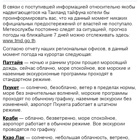
В связи с поступившей информацией относительно якобы
надвигающегося на Таиланд тайфуна хотели бы
проинформировать вас, что на данный момент никаких
официальных предостережений от властей не поступало.
Метеослужбы постоянно следят за ситуацией, прогноз
погоды на ближайшие 7 дней можно отслеживать здесь:
www.tmd.go.th
.
Согласно отчету наших региональных офисов, в данный
момент погода на курортах следующая:
Паттайя
— ночью и ранним утром прошел моросящий
дождь, сейчас облачно, море спокойное, все морские и
наземные экскурсионные программы проходят в
стандартном режиме.
Пхукет
— солнечно, безоблачно, ветер в пределах нормы,
море без значительных волнений, морские программы
проходят по обычному графику, наземные экскурсии без
изменений, аэропорт Пхукета работает в штатном
режиме.
Краби
— облачно, безветренно, море спокойное,
аэропорт работает в обычном режиме. Все экскурсии
проводятся по графику.
Кхао Лак
— солнечно, небольшая облачность, ветрено,