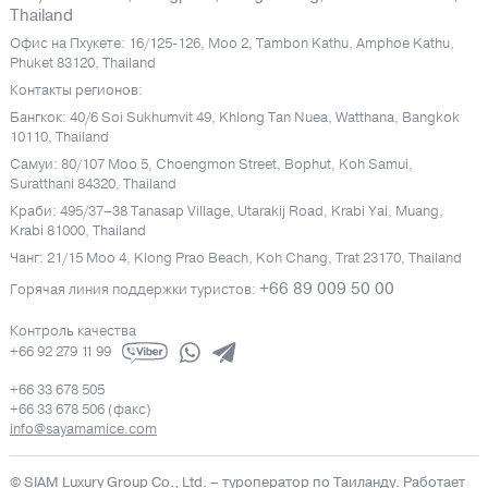
Thailand
Офис на Пхукете: 16/125-126, Moo 2, Tambon Kathu, Amphoe Kathu,
Phuket 83120, Thailand
Контакты регионов:
Бангкок: 40/6 Soi Sukhumvit 49, Khlong Tan Nuea, Watthana, Bangkok
10110, Thailand
Самуи: 80/107 Moo 5, Choengmon Street, Bophut, Koh Samui,
Suratthani 84320, Thailand
Краби: 495/37–38 Tanasap Village, Utarakij Road, Krabi Yai, Muang,
Krabi 81000, Thailand
Чанг: 21/15 Moo 4, Klong Prao Beach, Koh Chang, Trat 23170, Thailand
+66 89 009 50 00
Горячая линия поддержки туристов:
Контроль качества
+66 92 279 11 99
+66 33 678 505
+66 33 678 506 (факс)
info@sayamamice.com
© SIAM Luxury Group Co., Ltd.
– туроператор по Таиланду. Работает