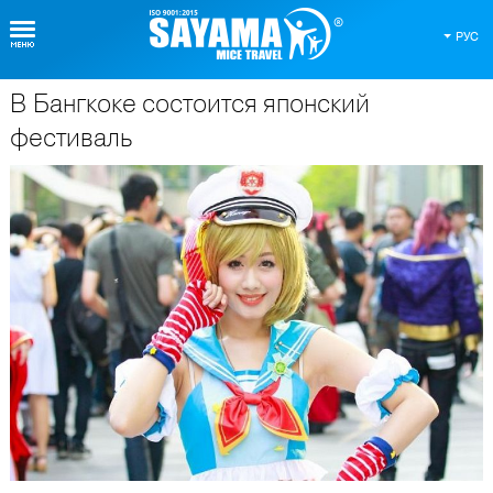
РУС
В Бангкоке состоится японский
О Таиланде
фестиваль