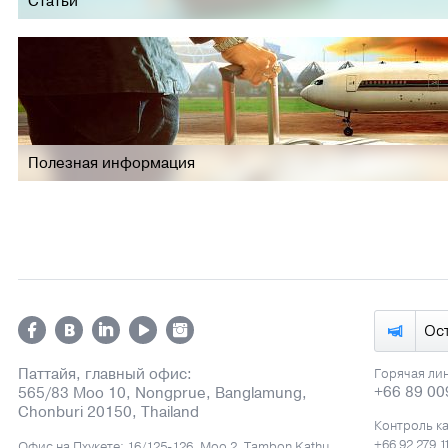
Статьи
Полезная информация
Ос
Паттайя, главный офис:
Горячая ли
+66 89 00
565/83 Moo 10, Nongprue, Banglamung,
Chonburi 20150, Thailand
Контроль к
+66 92 279 1
Офис на Пхукете: 16/125-126, Moo 2, Tambon Kathu,