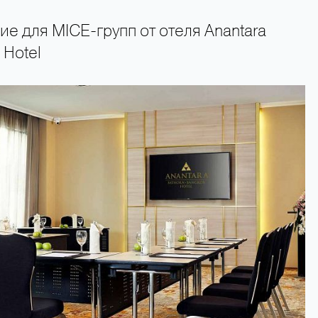
е для MICE-групп от отеля Anantara
 Hotel
+66 89 009 50 00 — горячая линия поддержки туристов 24 часа в сутки 7 