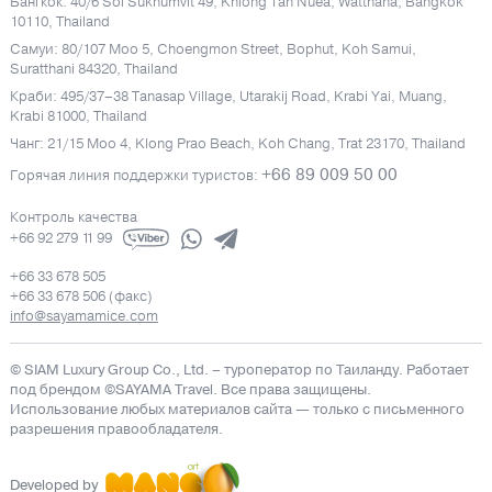
Бангкок: 40/6 Soi Sukhumvit 49, Khlong Tan Nuea, Watthana, Bangkok
10110, Thailand
Самуи: 80/107 Moo 5, Choengmon Street, Bophut, Koh Samui,
Suratthani 84320, Thailand
Краби: 495/37–38 Tanasap Village, Utarakij Road, Krabi Yai, Muang,
Krabi 81000, Thailand
Чанг: 21/15 Moo 4, Klong Prao Beach, Koh Chang, Trat 23170, Thailand
+66 89 009 50 00
Горячая линия поддержки туристов:
Контроль качества
+66 92 279 11 99
+66 33 678 505
+66 33 678 506 (факс)
info@sayamamice.com
© SIAM Luxury Group Co., Ltd.
– туроператор по Таиланду. Работает
под брендом ©SAYAMA Travel. Все права защищены.
Использование любых материалов сайта — только с письменного
разрешения правообладателя.
Developed by