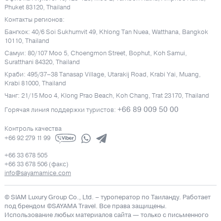
Phuket 83120, Thailand
Контакты регионов:
Бангкок: 40/6 Soi Sukhumvit 49, Khlong Tan Nuea, Watthana, Bangkok
10110, Thailand
Самуи: 80/107 Moo 5, Choengmon Street, Bophut, Koh Samui,
Suratthani 84320, Thailand
Краби: 495/37–38 Tanasap Village, Utarakij Road, Krabi Yai, Muang,
Krabi 81000, Thailand
Чанг: 21/15 Moo 4, Klong Prao Beach, Koh Chang, Trat 23170, Thailand
+66 89 009 50 00
Горячая линия поддержки туристов:
Контроль качества
+66 92 279 11 99
+66 33 678 505
+66 33 678 506 (факс)
info@sayamamice.com
© SIAM Luxury Group Co., Ltd.
– туроператор по Таиланду. Работает
под брендом ©SAYAMA Travel. Все права защищены.
Использование любых материалов сайта — только с письменного