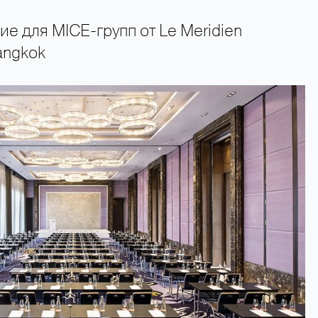
е для MICE-групп от Le Meridien
angkok
+66 89 009 50 00 — горячая линия поддержки туристов 24 часа в сутки 7 