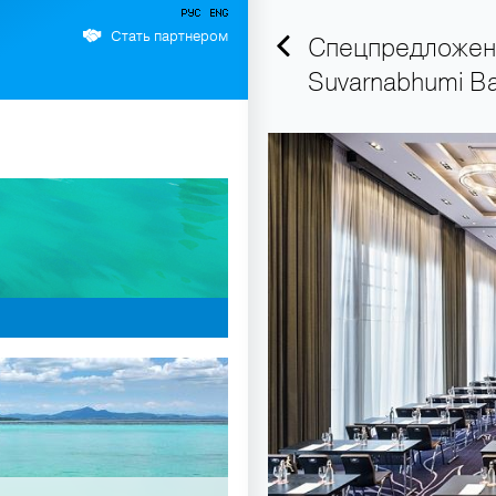
Стать партнером
Спецпредложени
Suvarnabhumi B