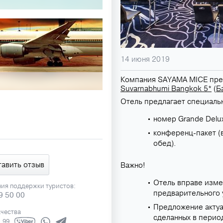
14 июня 2019
Компания SAYAMA MICE пред
Suvarnabhumi Bangkok 5*
(
Б
Отель предлагает специаль
номер Grande Delu
конференц-пакет (
обед).
тавить отзыв
Важно!
Отель вправе изме
ния поддержки туристов:
предварительного 
9 50 00
Предложение актуа
ачества
сделанных в период
1 99