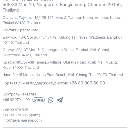
565/83 Moo 10, Nongprue, Banglamung, Chonburi 20150,
Thailand
Офис на Пхукете: 16/125-126, Moo 2, Tambon Kathu, Amphoe Kathu,
Phuket 83120, Thailand
Контакты регионов:
Бангкок: 40/6 Soi Sukhumvit 49, Khlong Tan Nuea, Watthana, Bangkok
10110, Thailand
Самуи: 80/107 Moo 5, Choengmon Street, Bophut, Koh Samui,
Suratthani 84320, Thailand
Краби: 495/37–38 Tanasap Village, Utarakij Road, Krabi Yai, Muang,
Krabi 81000, Thailand
Чанг: 21/15 Moo 4, Klong Prao Beach, Koh Chang, Trat 23170, Thailand
+66 89 009 50 00
Горячая линия поддержки туристов:
Контроль качества
+66 92 279 11 99
+66 33 678 505
+66 33 678 506 (факс)
info@sayamamice.com