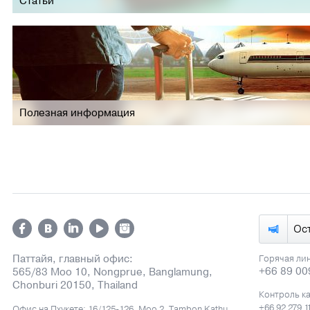
Статьи
Полезная информация
Ос
Паттайя, главный офис:
Горячая ли
+66 89 00
565/83 Moo 10, Nongprue, Banglamung,
Chonburi 20150, Thailand
Контроль к
+66 92 279 1
Офис на Пхукете: 16/125-126, Moo 2, Tambon Kathu,