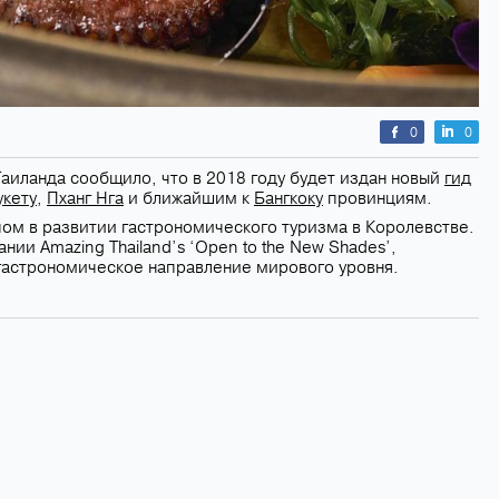
0
0
аиланда сообщило, что в 2018 году будет издан новый
гид
укету
,
Пханг Нга
и ближайшим к
Бангкоку
провинциям.
ом в развитии гастрономического туризма в Королевстве.
ии Amazing Thailand’s ‘Open to the New Shades’,
гастрономическое направление мирового уровня.