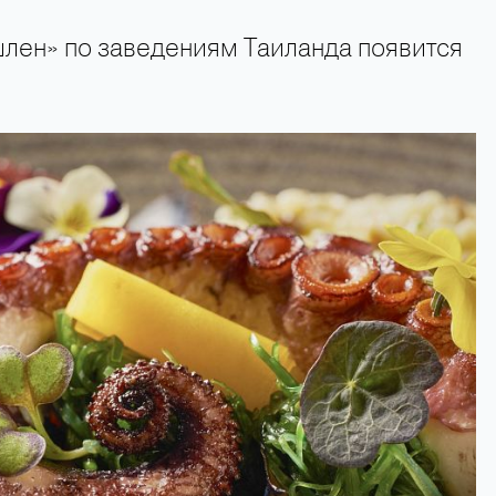
лен» по заведениям Таиланда появится
+66 89 009 50 00 — горячая линия поддержки туристов 24 часа в сутки 7