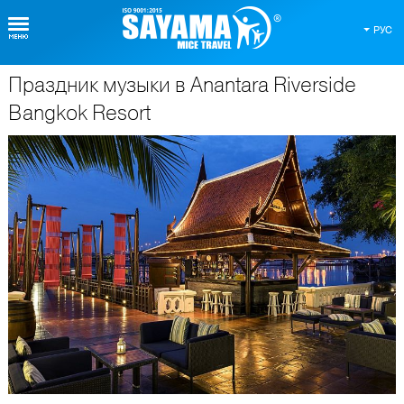
РУС
Праздник музыки в Anantara Riverside
О Таиланде
Bangkok Resort