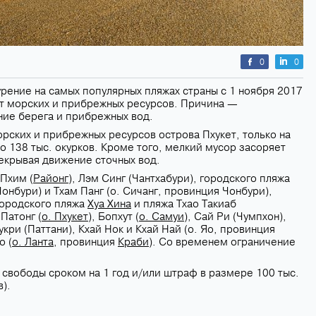
0
0
урение на самых популярных пляжах страны с 1 ноября 2017
 морских и прибрежных ресурсов. Причина —
ние берега и прибрежных вод.
ских и прибрежных ресурсов острова Пхукет, только на
 138 тыс. окурков. Кроме того, мелкий мусор засоряет
екрывая движение сточных вод.
Пхим (
Районг
), Лэм Синг (Чантхабури), городского пляжа
Чонбури) и Тхам Панг (о. Сичанг, провинция Чонбури),
городского пляжа
Хуа Хина
и пляжа Тхао Такиаб
Патонг (
о. Пхукет
), Бопхут (
о. Самуи
), Сай Ри (Чумпхон),
Сукри (Паттани), Кхай Нок и Кхай Най (о. Яо, провинция
о (
о. Ланта
, провинция
Краби
). Со временем ограничение
свободы сроком на 1 год и/или штраф в размере 100 тыс.
в).