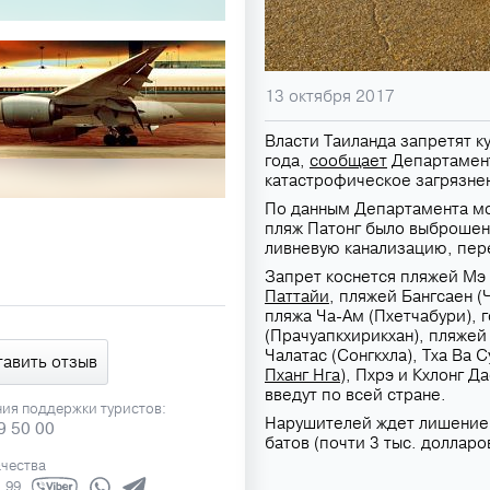
13 октября 2017
Власти Таиланда запретят к
года,
сообщает
Департамент
катастрофическое загрязне
По данным Департамента мор
пляж Патонг было выброшено
ливневую канализацию, пер
Запрет коснется пляжей Мэ 
Паттайи
, пляжей Бангсаен (
пляжа Ча-Ам (Пхетчабури), 
(Прачуапкхирикхан), пляжей 
Чалатас (Сонгкхла), Тха Ва 
тавить отзыв
Пханг Нга
), Пхрэ и Кхлонг Да
введут по всей стране.
ния поддержки туристов:
Нарушителей ждет лишение 
9 50 00
батов (почти 3 тыс. долларо
ачества
1 99