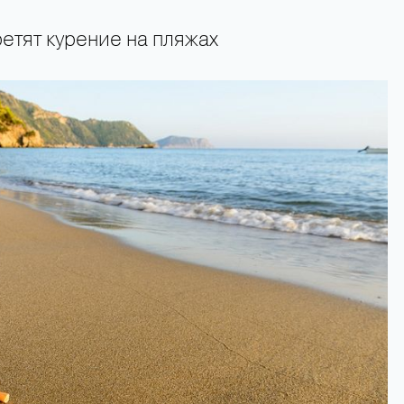
етят курение на пляжах
+66 89 009 50 00 — горячая линия поддержки туристов 24 часа в сутки 7 дн