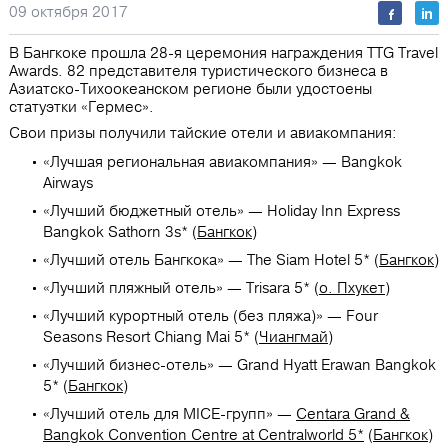
09 октября 2017
В Бангкоке прошла 28-я церемония награждения TTG Travel
Awards. 82 представителя туристического бизнеса в
Азиатско-Тихоокеанском регионе были удостоены
статуэтки «Гермес».
Свои призы получили тайские отели и авиакомпания:
«Лучшая региональная авиакомпания» — Bangkok
Airways
«Лучший бюджетный отель» — Holiday Inn Express
Bangkok Sathorn 3s* (
Бангкок
)
«Лучший отель Бангкока» — The Siam Hotel 5* (
Бангкок
)
«Лучший пляжный отель» — Trisara 5* (
о. Пхукет
)
«Лучший курортный отель (без пляжа)» — Four
Seasons Resort Chiang Mai 5* (
Чиангмай
)
«Лучший бизнес-отель» — Grand Hyatt Erawan Bangkok
5* (
Бангкок
)
«Лучший отель для MICE-групп» —
Centara Grand &
Bangkok Convention Centre at Centralworld 5*
(
Бангкок
)