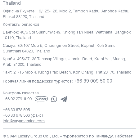
Thailand
Офис на Пхукете: 16/125-126, Moo 2, Tambon Kathu, Amphoe Kathu,
Phuket 83120, Thailand
Контакты регионов:
Бангкок: 40/6 Soi Sukhumvit 49, Khlong Tan Nuea, Watthana, Bangkok
10110, Thailand
Самуи: 80/107 Moo 5, Choengmon Street, Bophut, Koh Samui,
Suratthani 84320, Thailand
Краби: 495/37–38 Tanasap Village, Utarakij Road, Krabi Yai, Muang,
Krabi 81000, Thailand
Чанг: 21/15 Moo 4, Klong Prao Beach, Koh Chang, Trat 23170, Thailand
+66 89 009 50 00
Горячая линия поддержки туристов:
Контроль качества
+66 92 279 11 99
+66 33 678 505
+66 33 678 506 (факс)
info@sayamamice.com
© SIAM Luxury Group Co., Ltd.
– туроператор по Таиланду. Работает