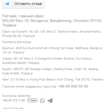
Оставить отзыв
Паттайя, главный офис:
565/83 Moo 10, Nongprue, Banglamung, Chonburi 20150,
Thailand
Офис на Пхукете: 16/125-126, Moo 2, Tambon Kathu, Amphoe Kathu,
Phuket 83120, Thailand
Контакты регионов:
Бангкок: 40/6 Soi Sukhumvit 49, Khlong Tan Nuea, Watthana, Bangkok
10110, Thailand
Самуи: 80/107 Moo 5, Choengmon Street, Bophut, Koh Samui,
Suratthani 84320, Thailand
Краби: 495/37–38 Tanasap Village, Utarakij Road, Krabi Yai, Muang,
Krabi 81000, Thailand
Чанг: 21/15 Moo 4, Klong Prao Beach, Koh Chang, Trat 23170, Thailand
+66 89 009 50 00
Горячая линия поддержки туристов:
Контроль качества
+66 92 279 11 99
+66 33 678 505