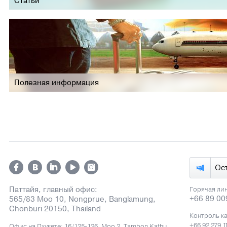
Статьи
Полезная информация
Ос
Паттайя, главный офис:
Горячая ли
+66 89 00
565/83 Moo 10, Nongprue, Banglamung,
Chonburi 20150, Thailand
Контроль к
+66 92 279 1
Офис на Пхукете: 16/125-126, Moo 2, Tambon Kathu,