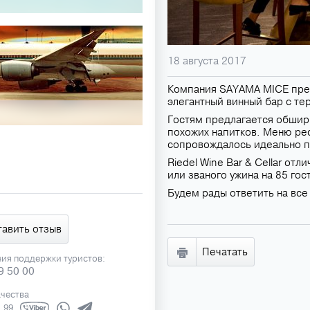
18 августа 2017
Компания SAYAMA MICE предс
элегантный винный бар с т
Гостям предлагается обширн
похожих напитков. Меню ре
сопровождалось идеально 
Riedel Wine Bar & Cellar от
или званого ужина на 85 гос
Будем рады ответить на вс
тавить отзыв
Печатать
ния поддержки туристов:
9 50 00
ачества
1 99