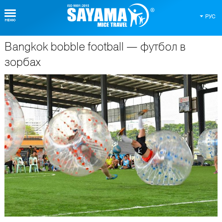
РУС
Bangkok bobble football — футбол в
О Таиланде
зорбах