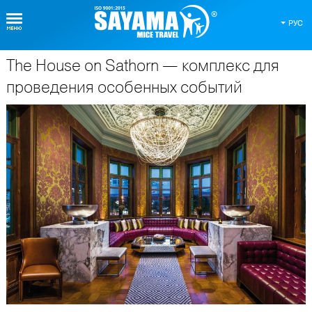
РУС
The House on Sathorn — комплекс для
О Таиланде
проведения особенных событий