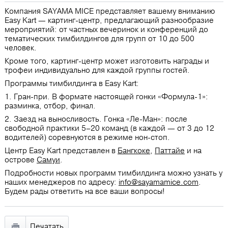
Компания SAYAMA MICE представляет вашему вниманию
Easу Kart ― картинг-центр, предлагающий разнообразие
мероприятий: от частных вечеринок и конференций до
тематических тимбилдингов для групп от 10 до 500
человек.
Кроме того, картинг-центр может изготовить награды и
трофеи индивидуально для каждой группы гостей.
Программы тимбилдинга в Easу Kart:
1. Гран-при. В формате настоящей гонки «Формула-1»:
разминка, отбор, финал.
2. Заезд на выносливость. Гонка «Ле-Ман»: после
свободной практики 5–20 команд (в каждой — от 3 до 12
водителей) соревнуются в режиме нон-стоп.
Центр Easу Kart представлен в
Бангкоке
,
Паттайе
и на
острове
Самуи
.
Подробности новых программ тимбилдинга можно узнать у
наших менеджеров по адресу:
info@sayamamice.com
.
Будем рады ответить на все ваши вопросы!
Печатать