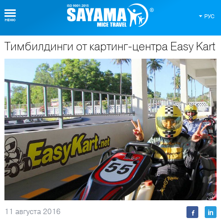
РУС
Тимбилдинги от картинг-центра Easу Kart
О Таиланде
11 августа 2016