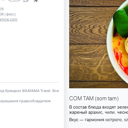
505
506 (факс)
amice.com
под брендом ©SAYAMA Travel. Все
СОМ ТАМ (som tam)
азрешения правообладателя.
В состав блюда входят зеле
жареный арахис, чили, чесно
Вкус — гармония острого, сл