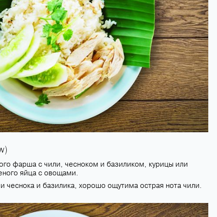
w)
го фарша с чили, чесноком и базиликом, курицы или
еного яйца с овощами.
и чеснока и базилика, хорошо ощутима острая нота чили.