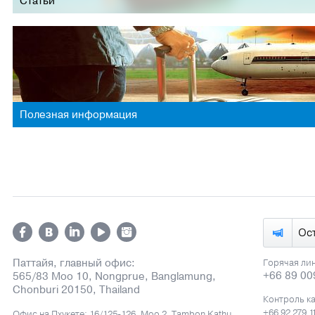
Статьи
Полезная информация
Ос
Паттайя, главный офис:
Горячая ли
+66 89 00
565/83 Moo 10, Nongprue, Banglamung,
Chonburi 20150, Thailand
Контроль к
+66 92 279 1
Офис на Пхукете: 16/125-126, Moo 2, Tambon Kathu,