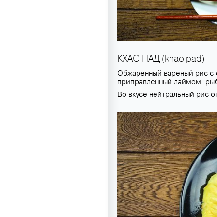
КХАО ПАД (khao pad)
Обжаренный вареный рис с 
приправленный лаймом, рыб
Во вкусе нейтральный рис о