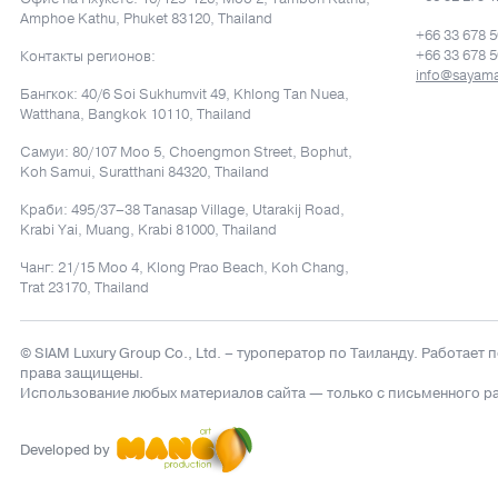
Amphoe Kathu, Phuket 83120, Thailand
+66 33 678 
+66 33 678 
Контакты регионов:
info@sayam
Бангкок: 40/6 Soi Sukhumvit 49, Khlong Tan Nuea,
Watthana, Bangkok 10110, Thailand
Самуи: 80/107 Moo 5, Choengmon Street, Bophut,
Koh Samui, Suratthani 84320, Thailand
Краби: 495/37–38 Tanasap Village, Utarakij Road,
Krabi Yai, Muang, Krabi 81000, Thailand
Чанг: 21/15 Moo 4, Klong Prao Beach, Koh Chang,
Trat 23170, Thailand
© SIAM Luxury Group Co., Ltd.
– туроператор по Таиланду. Работает 
права защищены.
Использование любых материалов сайта — только с письменного р
Developed by