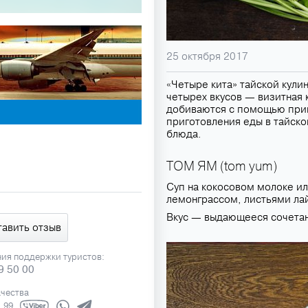
25 октября 2017
«Четыре кита» тайской кули
четырех вкусов — визитная 
добиваются с помощью прип
приготовления еды в тайск
блюда.
ТОМ ЯМ (tom yum)
Суп на кокосовом молоке ил
лемонграссом, листьями ла
Вкус — выдающееся сочетан
тавить отзыв
ния поддержки туристов:
9 50 00
ачества
1 99