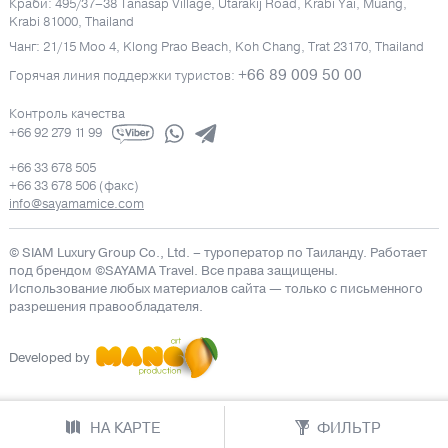
Краби: 495/37–38 Tanasap Village, Utarakij Road, Krabi Yai, Muang,
Krabi 81000, Thailand
Чанг: 21/15 Moo 4, Klong Prao Beach, Koh Chang, Trat 23170, Thailand
+66 89 009 50 00
Горячая линия поддержки туристов:
Контроль качества
+66 92 279 11 99
+66 33 678 505
+66 33 678 506 (факс)
info@sayamamice.com
© SIAM Luxury Group Co., Ltd.
– туроператор по Таиланду. Работает
под брендом ©SAYAMA Travel. Все права защищены.
Использование любых материалов сайта — только с письменного
разрешения правообладателя.
Developed by
НА КАРТЕ
ФИЛЬТР