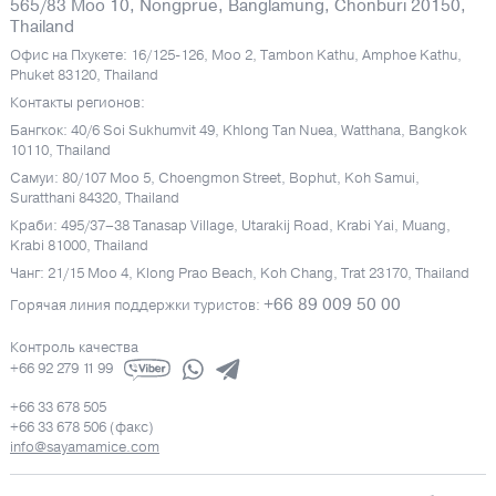
565/83 Moo 10, Nongprue, Banglamung, Chonburi 20150,
Thailand
Офис на Пхукете: 16/125-126, Moo 2, Tambon Kathu, Amphoe Kathu,
Phuket 83120, Thailand
Контакты регионов:
Бангкок: 40/6 Soi Sukhumvit 49, Khlong Tan Nuea, Watthana, Bangkok
10110, Thailand
Самуи: 80/107 Moo 5, Choengmon Street, Bophut, Koh Samui,
Suratthani 84320, Thailand
Краби: 495/37–38 Tanasap Village, Utarakij Road, Krabi Yai, Muang,
Krabi 81000, Thailand
Чанг: 21/15 Moo 4, Klong Prao Beach, Koh Chang, Trat 23170, Thailand
+66 89 009 50 00
Горячая линия поддержки туристов:
Контроль качества
+66 92 279 11 99
+66 33 678 505
+66 33 678 506 (факс)
info@sayamamice.com