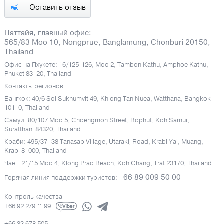
Оставить отзыв
Паттайя, главный офис:
565/83 Moo 10, Nongprue, Banglamung, Chonburi 20150,
Thailand
Офис на Пхукете: 16/125-126, Moo 2, Tambon Kathu, Amphoe Kathu,
Phuket 83120, Thailand
Контакты регионов:
Бангкок: 40/6 Soi Sukhumvit 49, Khlong Tan Nuea, Watthana, Bangkok
10110, Thailand
Самуи: 80/107 Moo 5, Choengmon Street, Bophut, Koh Samui,
Suratthani 84320, Thailand
Краби: 495/37–38 Tanasap Village, Utarakij Road, Krabi Yai, Muang,
Krabi 81000, Thailand
Чанг: 21/15 Moo 4, Klong Prao Beach, Koh Chang, Trat 23170, Thailand
+66 89 009 50 00
Горячая линия поддержки туристов:
Контроль качества
+66 92 279 11 99
+66 33 678 505