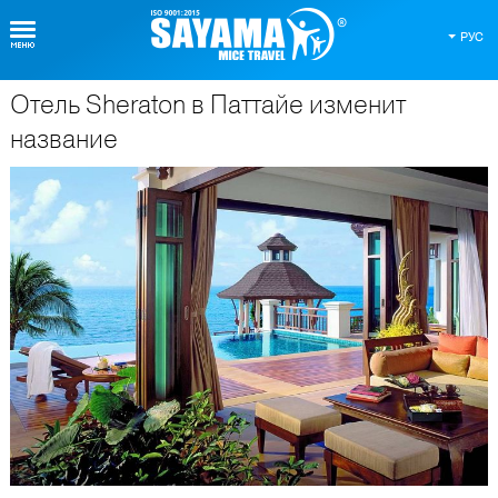
РУС
Отель Sheraton в Паттайе изменит
О Таиланде
название