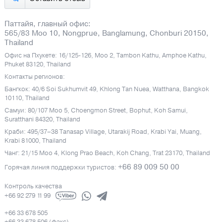
Паттайя, главный офис:
565/83 Moo 10, Nongprue, Banglamung, Chonburi 20150,
Thailand
Офис на Пхукете: 16/125-126, Moo 2, Tambon Kathu, Amphoe Kathu,
Phuket 83120, Thailand
Контакты регионов:
Бангкок: 40/6 Soi Sukhumvit 49, Khlong Tan Nuea, Watthana, Bangkok
10110, Thailand
Самуи: 80/107 Moo 5, Choengmon Street, Bophut, Koh Samui,
Suratthani 84320, Thailand
Краби: 495/37–38 Tanasap Village, Utarakij Road, Krabi Yai, Muang,
Krabi 81000, Thailand
Чанг: 21/15 Moo 4, Klong Prao Beach, Koh Chang, Trat 23170, Thailand
+66 89 009 50 00
Горячая линия поддержки туристов:
Контроль качества
+66 92 279 11 99
+66 33 678 505
+66 33 678 506 (факс)