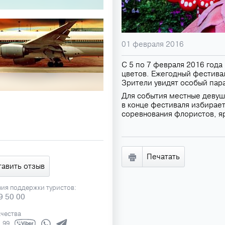
01 февраля 2016
С 5 по 7 февраля 2016 года
цветов. Ежегодный фестивал
Зрители увидят особый пара
Для события местные девуш
в конце фестиваля избирает
соревнования флористов, я
Печатать
тавить отзыв
ния поддержки туристов:
9 50 00
ачества
1 99