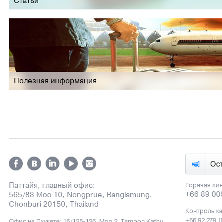
Статьи
Полезная информация
Ос
Паттайя, главный офис:
Горячая ли
+66 89 00
565/83 Moo 10, Nongprue, Banglamung,
Chonburi 20150, Thailand
Контроль к
+66 92 279 1
Офис на Пхукете: 16/125-126, Moo 2, Tambon Kathu,