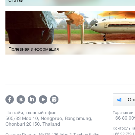
Статьи
Полезная информация
Ос
Паттайя, главный офис:
Горячая ли
+66 89 00
565/83 Moo 10, Nongprue, Banglamung,
Chonburi 20150, Thailand
Контроль к
+66 92 279 1
Офис на Пхукете: 16/125-126, Moo 2, Tambon Kathu,