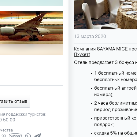
13 марта 2020
Компания SAYAMA MICE пре
Пхукет
).
Отель предлагает 3 бонуса 
1 бесплатный номе
бесплатных номера
бесплатный апгрей
номера);
тавить отзыв
2 часа безлимитны
период проживани
ния поддержки туристов:
приветственный ко
9 50 00
подарок;
ачества
скидка 5% на общий
1 99