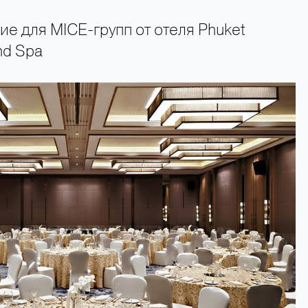
е для MICE-групп от отеля Phuket
and Spa
+66 89 009 50 00 — горячая линия поддержки туристов 24 часа в сутки 7 