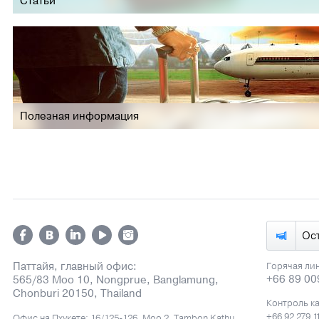
Статьи
Полезная информация
Ос
Паттайя, главный офис:
Горячая ли
+66 89 00
565/83 Moo 10, Nongprue, Banglamung,
Chonburi 20150, Thailand
Контроль к
+66 92 279 1
Офис на Пхукете: 16/125-126, Moo 2, Tambon Kathu,