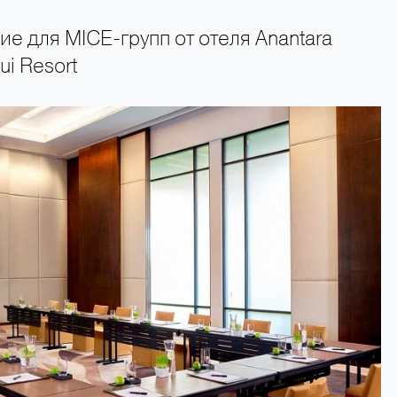
е для MICE-групп от отеля Anantara
i Resort
+66 89 009 50 00 — горячая линия поддержки туристов 24 часа в сутки 7 