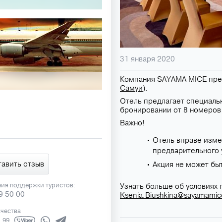
31 января 2020
Компания SAYAMA MICE пре
Самуи
).
Отель предлагает специаль
бронировании от 8 номеров
Важно!
Отель вправе изме
предварительного 
тавить отзыв
Акция не может бы
ния поддержки туристов:
Узнать больше об условиях
9 50 00
Ksenia.Biushkina@sayamami
ачества
1 99