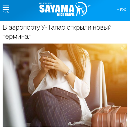
РУС
В аэропорту У-Тапао открыли новый
О Таиланде
терминал