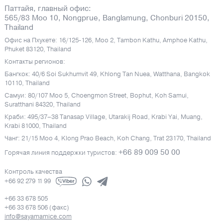
Паттайя, главный офис:
565/83 Moo 10, Nongprue, Banglamung, Chonburi 20150,
Thailand
Офис на Пхукете: 16/125-126, Moo 2, Tambon Kathu, Amphoe Kathu,
Phuket 83120, Thailand
Контакты регионов:
Бангкок: 40/6 Soi Sukhumvit 49, Khlong Tan Nuea, Watthana, Bangkok
10110, Thailand
Самуи: 80/107 Moo 5, Choengmon Street, Bophut, Koh Samui,
Suratthani 84320, Thailand
Краби: 495/37–38 Tanasap Village, Utarakij Road, Krabi Yai, Muang,
Krabi 81000, Thailand
Чанг: 21/15 Moo 4, Klong Prao Beach, Koh Chang, Trat 23170, Thailand
+66 89 009 50 00
Горячая линия поддержки туристов:
Контроль качества
+66 92 279 11 99
+66 33 678 505
+66 33 678 506 (факс)
info@sayamamice.com