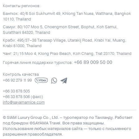
Контакты регионов:
Бангкок: 40/6 Soi Sukhumvit 49, Khlong Tan Nuea, Watthana, Bangkok
10110, Thailand
Самуи: 80/107 Moo 5, Choengmon Street, Bophut, Koh Samui,
Suratthani 84320, Thailand
Краби: 495/37–38 Tanasap Village, Utarakij Road, Krabi Yai, Muang,
Krabi 81000, Thailand
Чанг: 21/15 Moo 4, Klong Prao Beach, Koh Chang, Trat 23170, Thailand
+66 89 009 50 00
Горячая линия поддержки туристов:
Контроль качества
+66 92 279 11 99
+66 33 678 505
+66 33 678 506 (факс)
info@sayamamice.com
© SIAM Luxury Group Co., Ltd.
– туроператор по Таиланду. Работает
под брендом ©SAYAMA Travel. Все права защищены.
Использование любых материалов сайта — только с письменного
разрешения правообладателя.