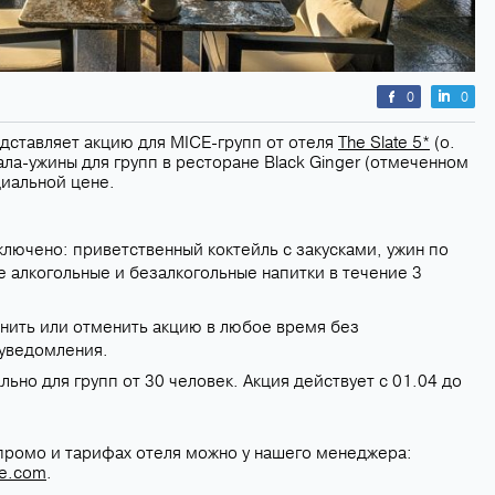
0
0
ставляет акцию для MICE-групп от отеля
The Slate 5*
(о.
ала-ужины для групп в ресторане Black Ginger (отмеченном
циальной цене.
ключено: приветственный коктейль с закусками, ужин по
 алкогольные и безалкогольные напитки в течение 3
нить или отменить акцию в любое время без
уведомления.
ьно для групп от 30 человек. Акция действует c 01.04 до
 промо и тарифах отеля можно у нашего менеджера:
ce.com
.