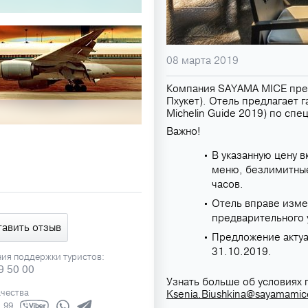
08 марта 2019
Компания SAYAMA MICE пред
Пхукет). Отель предлагает г
Michelin Guide 2019) по спе
Важно!
В указанную цену в
меню, безлимитные
часов.
Отель вправе изме
предварительного 
тавить отзыв
Предложение актуал
31.10.2019.
ния поддержки туристов:
9 50 00
Узнать больше об условиях
ачества
Ksenia.Biushkina@sayamami
1 99