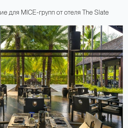
 для MICE-групп от отеля The Slate
+66 89 009 50 00 — горячая линия поддержки туристов 24 часа в сутки 7 