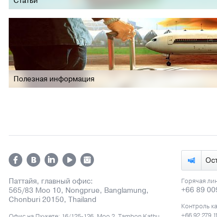
Статьи
Полезная информация
Ос
Паттайя, главный офис:
Горячая ли
+66 89 00
565/83 Moo 10, Nongprue, Banglamung,
Chonburi 20150, Thailand
Контроль к
+66 92 279 1
Офис на Пхукете: 16/125-126, Moo 2, Tambon Kathu,