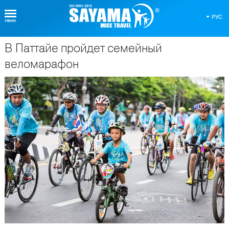
РУС
В Паттайе пройдет семейный
О Таиланде
веломарафон