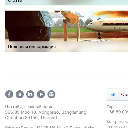
Статьи
Полезная информация
Ос
Паттайя, главный офис:
Горячая ли
+66 89 00
565/83 Moo 10, Nongprue, Banglamung,
Chonburi 20150, Thailand
Контроль к
+66 92 279 1
Офис на Пхукете: 16/125-126, Moo 2, Tambon Kathu,