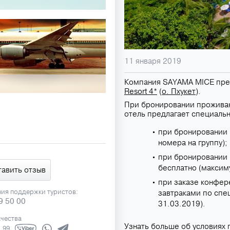
11 января 2019
Компания SAYAMA MICE пред
Resort 4*
(
о. Пхукет
).
При бронировании проживани
отель предлагает специальн
при бронировании 
номера на группу);
при бронировании 
бесплатно (максиму
тавить отзыв
при заказе конфер
ния поддержки туристов:
завтраками по спе
9 50 00
31.03.2019).
ачества
Узнать больше об условиях
1 99