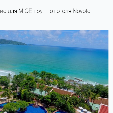
е для MICE-групп от отеля Novotel
+66 89 009 50 00 — горячая линия поддержки туристов 24 часа в сутки 7 дн