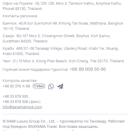
Офис на Пхукете: 16/125-126, Moo 2, Tambon Kathu, Amphoe Kathu,
Phuket 83120, Thailand
Контакты регионов:
Бангкок: 40/6 Soi Sukhumvit 49, Khlong Tan Nuea, Watthana, Bangkok
10110, Thailand
Самуи: 80/107 Moo 5, Choengmon Street, Bophut, Koh Samui,
Suratthani 84320, Thailand
Краби: 495/37–38 Tanasap Village, Utarakij Road, Krabi Yai, Muang,
Krabi 81000, Thailand
Чанг: 21/15 Moo 4, Klong Prao Beach, Koh Chang, Trat 23170, Thailand
+66 89 009 50 00
Горячая линия поддержки туристов:
Контроль качества
+66 92 279 11 99
+66 33 678 505
+66 33 678 506 (факс)
info@sayamamice.com
© SIAM Luxury Group Co., Ltd.
– туроператор по Таиланду. Работает
под брендом ©SAYAMA Travel. Все права защищены.