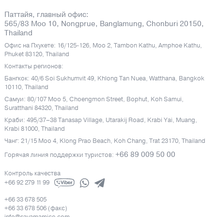
Паттайя, главный офис:
565/83 Moo 10, Nongprue, Banglamung, Chonburi 20150,
Thailand
Офис на Пхукете: 16/125-126, Moo 2, Tambon Kathu, Amphoe Kathu,
Phuket 83120, Thailand
Контакты регионов:
Бангкок: 40/6 Soi Sukhumvit 49, Khlong Tan Nuea, Watthana, Bangkok
10110, Thailand
Самуи: 80/107 Moo 5, Choengmon Street, Bophut, Koh Samui,
Suratthani 84320, Thailand
Краби: 495/37–38 Tanasap Village, Utarakij Road, Krabi Yai, Muang,
Krabi 81000, Thailand
Чанг: 21/15 Moo 4, Klong Prao Beach, Koh Chang, Trat 23170, Thailand
+66 89 009 50 00
Горячая линия поддержки туристов:
Контроль качества
+66 92 279 11 99
+66 33 678 505
+66 33 678 506 (факс)
info@sayamamice.com