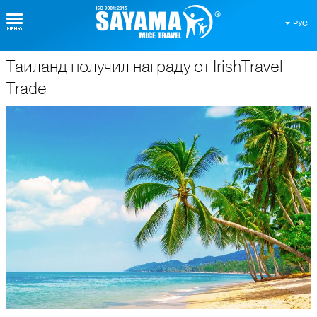
РУС
Таиланд получил награду от IrishTravel
О Таиланде
Trade