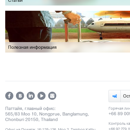
Статьи
Полезная информация
Ос
Паттайя, главный офис:
Горячая ли
+66 89 00
565/83 Moo 10, Nongprue, Banglamung,
Chonburi 20150, Thailand
Контроль к
+66 92 279 1
Офис на Пхукете: 16/125-126, Moo 2, Tambon Kathu,