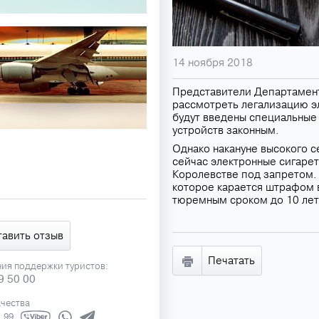
14 ноября 2018
Представители Департамент
рассмотреть легализацию эл
будут введены специальные
устройств законным.
Однако накануне высокого с
сейчас электронные сигарет
Королевстве под запретом.
которое карается штрафом 
тюремным сроком до 10 лет
тавить отзыв
Печатать
ния поддержки туристов:
9 50 00
ачества
1 99