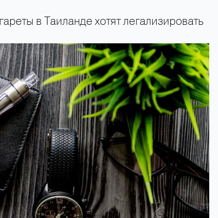
ареты в Таиланде хотят легализировать
+66 89 009 50 00 — горячая линия поддержки туристов 24 часа в сутки 