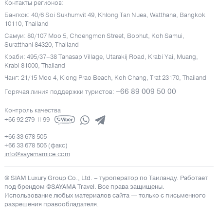
Контакты регионов:
Бангкок: 40/6 Soi Sukhumvit 49, Khlong Tan Nuea, Watthana, Bangkok
10110, Thailand
Самуи: 80/107 Moo 5, Choengmon Street, Bophut, Koh Samui,
Suratthani 84320, Thailand
Краби: 495/37–38 Tanasap Village, Utarakij Road, Krabi Yai, Muang,
Krabi 81000, Thailand
Чанг: 21/15 Moo 4, Klong Prao Beach, Koh Chang, Trat 23170, Thailand
+66 89 009 50 00
Горячая линия поддержки туристов:
Контроль качества
+66 92 279 11 99
+66 33 678 505
+66 33 678 506 (факс)
info@sayamamice.com
© SIAM Luxury Group Co., Ltd.
– туроператор по Таиланду. Работает
под брендом ©SAYAMA Travel. Все права защищены.
Использование любых материалов сайта — только с письменного
разрешения правообладателя.