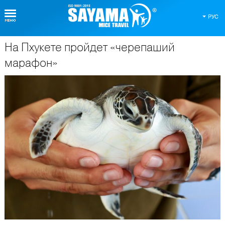
РУС
На Пхукете пройдет «черепаший
О Таиланде
марафон»