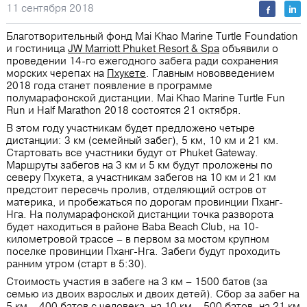
11 сентября 2018
Благотворительный фонд Mai Khao Marine Turtle Foundation
и гостиница
JW Marriott Phuket Resort & Spa
объявили о
проведении 14-го ежегодного забега ради сохранения
морских черепах на
Пхукете
. Главным нововведением
2018 года станет появление в программе
полумарафонской дистанции. Mai Khao Marine Turtle Fun
Run и Half Marathon 2018 состоятся 21 октября.
В этом году участникам будет предложено четыре
дистанции: 3 км (семейный забег), 5 км, 10 км и 21 км.
Стартовать все участники будут от Phuket Gateway.
Маршруты забегов на 3 км и 5 км будут проложены по
северу Пхукета, а участникам забегов на 10 км и 21 км
предстоит пересечь пролив, отделяющий остров от
материка, и пробежаться по дорогам провинции Пханг-
Нга. На полумарафонской дистанции точка разворота
будет находиться в районе Baba Beach Club, на 10-
километровой трассе – в первом за мостом крупном
поселке провинции Пханг-Нга. Забеги будут проходить
ранним утром (старт в 5:30).
Стоимость участия в забеге на 3 км – 1500 батов (за
семью из двоих взрослых и двоих детей). Сбор за забег на
5 км – 400 батов с человека, на 10 км – 500 батов, на 21 км