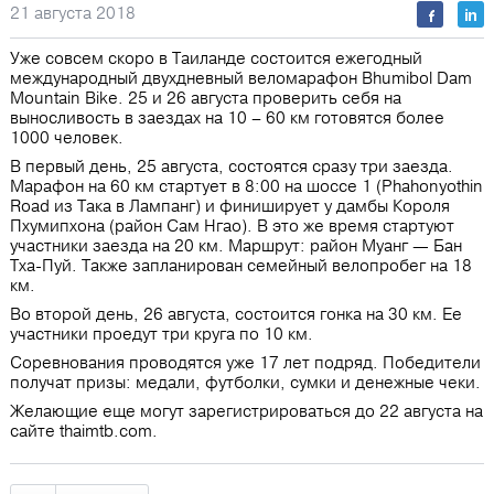
21 августа 2018
Уже совсем скоро в Таиланде состоится ежегодный
международный двухдневный веломарафон Bhumibol Dam
Mountain Bike. 25 и 26 августа проверить себя на
выносливость в заездах на 10 – 60 км готовятся более
1000 человек.
В первый день, 25 августа, состоятся сразу три заезда.
Марафон на 60 км стартует в 8:00 на шоссе 1 (Phahonyothin
Road из Така в Лампанг) и финиширует у дамбы Короля
Пхумипхона (район Сам Нгао). В это же время стартуют
участники заезда на 20 км. Маршрут: район Муанг — Бан
Тха-Пуй. Также запланирован семейный велопробег на 18
км.
Во второй день, 26 августа, состоится гонка на 30 км. Ее
участники проедут три круга по 10 км.
Соревнования проводятся уже 17 лет подряд. Победители
получат призы: медали, футболки, сумки и денежные чеки.
Желающие еще могут зарегистрироваться до 22 августа на
сайте thaimtb.com.