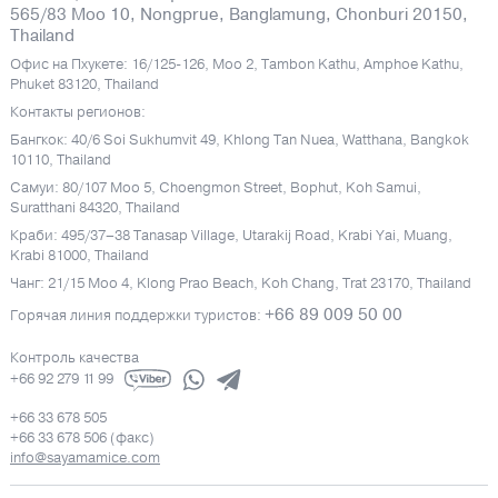
565/83 Moo 10, Nongprue, Banglamung, Chonburi 20150,
Thailand
Офис на Пхукете: 16/125-126, Moo 2, Tambon Kathu, Amphoe Kathu,
Phuket 83120, Thailand
Контакты регионов:
Бангкок: 40/6 Soi Sukhumvit 49, Khlong Tan Nuea, Watthana, Bangkok
10110, Thailand
Самуи: 80/107 Moo 5, Choengmon Street, Bophut, Koh Samui,
Suratthani 84320, Thailand
Краби: 495/37–38 Tanasap Village, Utarakij Road, Krabi Yai, Muang,
Krabi 81000, Thailand
Чанг: 21/15 Moo 4, Klong Prao Beach, Koh Chang, Trat 23170, Thailand
+66 89 009 50 00
Горячая линия поддержки туристов:
Контроль качества
+66 92 279 11 99
+66 33 678 505
+66 33 678 506 (факс)
info@sayamamice.com