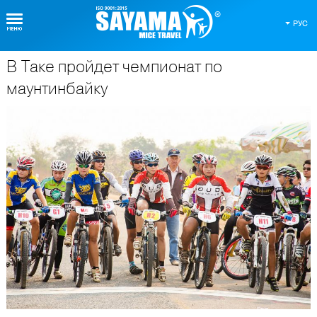
РУС
В Таке пройдет чемпионат по
О Таиланде
маунтинбайку