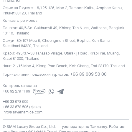
Thailand
Офис на Пхукете: 16/125-126, Moo 2, Tambon Kathu, Amphoe Kathu,
Phuket 83120, Thailand
Контакты регионов:
Бангкок: 40/6 Soi Sukhumvit 49, Khlong Tan Nuea, Watthana, Bangkok
10110, Thailand
Самуи: 80/107 Moo 5, Choengmon Street, Bophut, Koh Samui,
Suratthani 84320, Thailand
Краби: 495/37–38 Tanasap Village, Utarakij Road, Krabi Yai, Muang,
Krabi 81000, Thailand
Чанг: 21/15 Moo 4, Klong Prao Beach, Koh Chang, Trat 23170, Thailand
+66 89 009 50 00
Горячая линия поддержки туристов:
Контроль качества
+66 92 279 11 99
+66 33 678 505
+66 33 678 506 (факс)
info@sayamamice.com
© SIAM Luxury Group Co., Ltd.
– туроператор по Таиланду. Работает
под брендом ©SAYAMA Travel. Все права защищены.