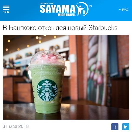
РУС
В Бангкоке открылся новый Starbuсks
О Таиланде
31 мая 2018