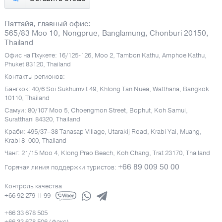
Паттайя, главный офис:
565/83 Moo 10, Nongprue, Banglamung, Chonburi 20150,
Thailand
Офис на Пхукете: 16/125-126, Moo 2, Tambon Kathu, Amphoe Kathu,
Phuket 83120, Thailand
Контакты регионов:
Бангкок: 40/6 Soi Sukhumvit 49, Khlong Tan Nuea, Watthana, Bangkok
10110, Thailand
Самуи: 80/107 Moo 5, Choengmon Street, Bophut, Koh Samui,
Suratthani 84320, Thailand
Краби: 495/37–38 Tanasap Village, Utarakij Road, Krabi Yai, Muang,
Krabi 81000, Thailand
Чанг: 21/15 Moo 4, Klong Prao Beach, Koh Chang, Trat 23170, Thailand
+66 89 009 50 00
Горячая линия поддержки туристов:
Контроль качества
+66 92 279 11 99
+66 33 678 505
+66 33 678 506 (факс)