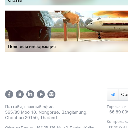
Статьи
Полезная информация
Ос
Паттайя, главный офис:
Горячая ли
+66 89 00
565/83 Moo 10, Nongprue, Banglamung,
Chonburi 20150, Thailand
Контроль к
+66 92 279 1
Офис на Пхукете: 16/125-126, Moo 2, Tambon Kathu,