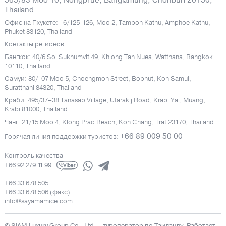
Thailand
Офис на Пхукете: 16/125-126, Moo 2, Tambon Kathu, Amphoe Kathu,
Phuket 83120, Thailand
Контакты регионов:
Бангкок: 40/6 Soi Sukhumvit 49, Khlong Tan Nuea, Watthana, Bangkok
10110, Thailand
Самуи: 80/107 Moo 5, Choengmon Street, Bophut, Koh Samui,
Suratthani 84320, Thailand
Краби: 495/37–38 Tanasap Village, Utarakij Road, Krabi Yai, Muang,
Krabi 81000, Thailand
Чанг: 21/15 Moo 4, Klong Prao Beach, Koh Chang, Trat 23170, Thailand
+66 89 009 50 00
Горячая линия поддержки туристов:
Контроль качества
+66 92 279 11 99
+66 33 678 505
+66 33 678 506 (факс)
info@sayamamice.com
© SIAM Luxury Group Co., Ltd.
– туроператор по Таиланду. Работает