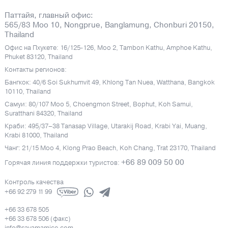
Паттайя, главный офис:
565/83 Moo 10, Nongprue, Banglamung, Chonburi 20150,
Thailand
Офис на Пхукете: 16/125-126, Moo 2, Tambon Kathu, Amphoe Kathu,
Phuket 83120, Thailand
Контакты регионов:
Бангкок: 40/6 Soi Sukhumvit 49, Khlong Tan Nuea, Watthana, Bangkok
10110, Thailand
Самуи: 80/107 Moo 5, Choengmon Street, Bophut, Koh Samui,
Suratthani 84320, Thailand
Краби: 495/37–38 Tanasap Village, Utarakij Road, Krabi Yai, Muang,
Krabi 81000, Thailand
Чанг: 21/15 Moo 4, Klong Prao Beach, Koh Chang, Trat 23170, Thailand
+66 89 009 50 00
Горячая линия поддержки туристов:
Контроль качества
+66 92 279 11 99
+66 33 678 505
+66 33 678 506 (факс)
info@sayamamice.com