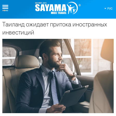
РУС
Таиланд ожидает притока иностранных
О Таиланде
инвестиций