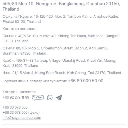
565/83 Moo 10, Nongprue, Banglamung, Chonburi 20150,
Thailand
Офис на Пхукете: 16/125-126, Moo 2, Tambon Kathu, Amphoe Kathu,
Phuket 83120, Thailand
Контакты регионов:
Бангкок: 40/6 Soi Sukhumvit 49, Khlong Tan Nuea, Watthana, Bangkok
10110, Thailand
Самуи: 80/107 Moo 5, Choengmon Street, Bophut, Koh Samui,
Suratthani 84320, Thailand
Краби: 495/37–38 Tanasap Village, Utarakij Road, Krabi Yai, Muang,
Krabi 81000, Thailand
Чанг: 21/15 Moo 4, Klong Prao Beach, Koh Chang, Trat 23170, Thailand
+66 89 009 50 00
Горячая линия поддержки туристов:
Контроль качества
+66 92 279 11 99
+66 33 678 505
+66 33 678 506 (факс)
info@sayamamice.com