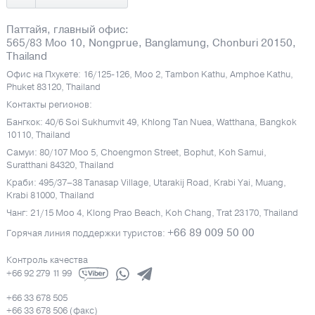
Паттайя, главный офис:
565/83 Moo 10, Nongprue, Banglamung, Chonburi 20150,
Thailand
Офис на Пхукете: 16/125-126, Moo 2, Tambon Kathu, Amphoe Kathu,
Phuket 83120, Thailand
Контакты регионов:
Бангкок: 40/6 Soi Sukhumvit 49, Khlong Tan Nuea, Watthana, Bangkok
10110, Thailand
Самуи: 80/107 Moo 5, Choengmon Street, Bophut, Koh Samui,
Suratthani 84320, Thailand
Краби: 495/37–38 Tanasap Village, Utarakij Road, Krabi Yai, Muang,
Krabi 81000, Thailand
Чанг: 21/15 Moo 4, Klong Prao Beach, Koh Chang, Trat 23170, Thailand
+66 89 009 50 00
Горячая линия поддержки туристов:
Контроль качества
+66 92 279 11 99
+66 33 678 505
+66 33 678 506 (факс)