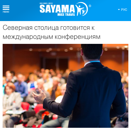
РУС
Северная столица готовится к
О Таиланде
международным конференциям