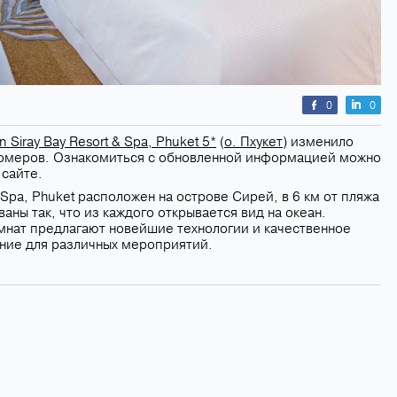
0
0
n Siray Bay Resort & Spa, Phuket 5*
(
о. Пхукет
) изменило
номеров. Ознакомиться с обновленной информацией можно
 сайте.
 & Spa, Phuket расположен на острове Сирей, в 6 км от пляжа
аны так, что из каждого открывается вид на океан.
мнат предлагают новейшие технологии и качественное
ние для различных мероприятий.