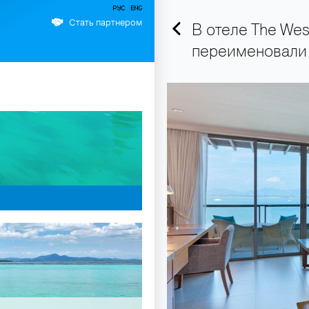
Стать партнером
В отеле The West
переименовали