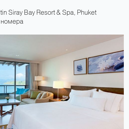
in Siray Bay Resort & Spa, Phuket
 номера
+66 89 009 50 00 — горячая линия поддержки туристов 24 часа в сутки 