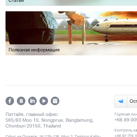
Статьи
Полезная информация
Ос
Паттайя, главный офис:
Горячая ли
+66 89 00
565/83 Moo 10, Nongprue, Banglamung,
Chonburi 20150, Thailand
Контроль к
+66 92 279 1
Офис на Пхукете: 16/125-126, Moo 2, Tambon Kathu,